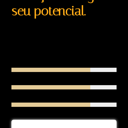
seu potencial.
Our state of the art gyms provide you with a great
place to work out in, whether you are there to burn
off some calories or are training . Why not visit your
nearest Gym Center and take a look? We’re here to
help!
BODY BUILDING
75%
WEIGHT LIFTING
80%
GENERAL BOXING
70%