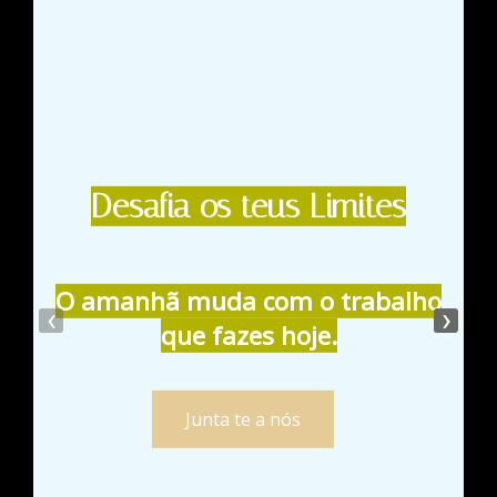
Desafia os
teus Limites
O amanhã muda com o trabalho
‹
›
Fu
que fazes hoje.
Junta te a nós