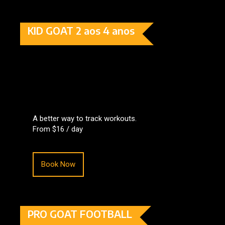
KID GOAT 2 aos 4 anos
A better way to track workouts.
From $16 / day
Book Now
PRO GOAT FOOTBALL