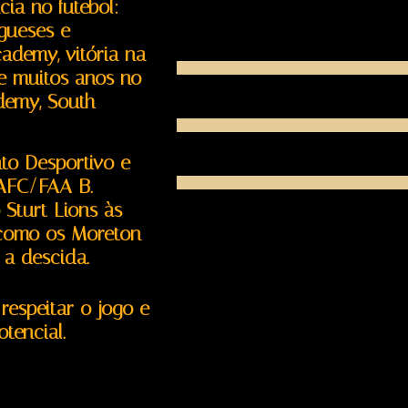
ia no futebol:
visit your nearest Gym Center an
ugueses e
BODY BUILDING
ademy, vitória na
e muitos anos no
ademy, South
WEIGHT LIFTING
o Desportivo e
GENERAL BOXING
 AFC/FAA B.
 Sturt Lions às
s como os Moreton
 a descida.
respeitar o jogo e
tencial.