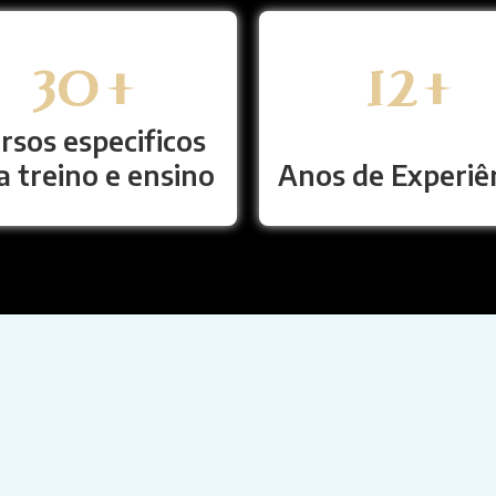
30
+
14
+
rsos especificos
a treino e ensino
Anos de Experiê