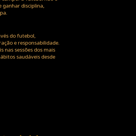
 ganhar disciplina,
pa.
vés do futebol,
ração e responsabilidade.
s nas sessões dos mais
hábitos saudáveis desde
Our state of the art gyms provid
whether you are there to burn of