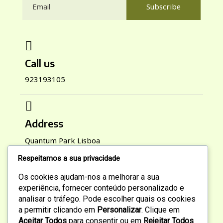
Subscribe
Call us
923193105
Address
Quantum Park Lisboa
Respeitamos a sua privacidade
Os cookies ajudam-nos a melhorar a sua
Working Hours
experiência, fornecer conteúdo personalizado e
analisar o tráfego. Pode escolher quais os cookies
Mon-Sat : 9:00 AM To 6:00 PM
a permitir clicando em
Personalizar
. Clique em
Sun : 10:00 AM To 2:00 PM
Aceitar Todos
para consentir ou em
Rejeitar Todos