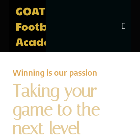
GOAT
Football
Academy
Winning is our passion
Taking your
game to the
next level